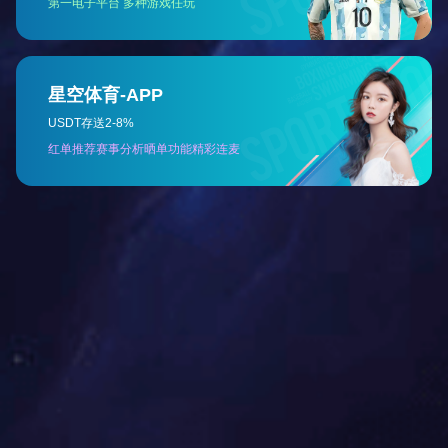
本公司主要经营压力容器、反应釜、
多年生产定制安装
诚信商家
经验
值得依赖
ENGINEERIN
工程案例