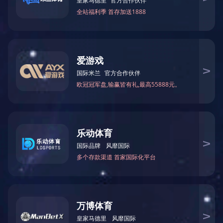
船用低压
船用低压
船用低压
船用低压
查
查
查
查
空气瓶
空气瓶
空气瓶
空气瓶
看
看
看
看
详
详
详
详
情
情
情
情
安博（体育中国）官方网站
安博（体育中国）官方网站
安博（体育中国）官方网站
安博（体育中
船用低压
船用带缆
安博（体
船用电舾
查
查
查
查
空气瓶
桩
育中国）
托架
看
看
看
看
官方网站
详
详
详
详
情
情
情
情
安博（体育中国）官方网站
安博（体育中国）官方网站
安博（体育中国）官方网站
安博（体育中
船用镀锌
船用镀锌
船用管支
船用管支
查
查
查
查
管舾件
管子
架
架
看
看
看
看
详
详
详
详
情
情
情
情