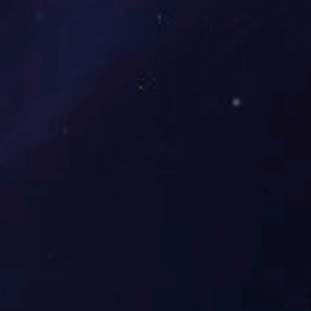
CASE
产品主营SF双层罐、封头、不锈钢封头、压力容器。“有朋
自远方来不亦乐乎”，期待与您携手共创美好明天！
工程案例