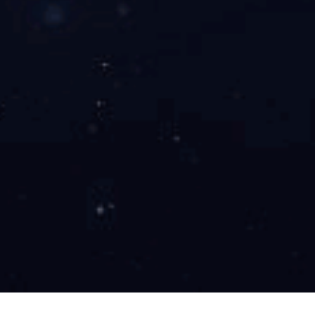
查看详
非标容
济宁非标容
查看详
微信
手机站
联