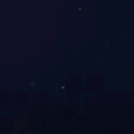
船用低
船用低压空
查看详
哪些化
石油化工、
理的具体说