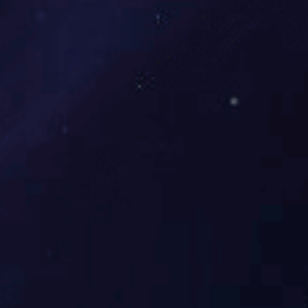
CASE
产品主营SF双层罐、封头、不锈钢封头、压力容器。“有朋
自远方来不亦乐乎”，期待与您携手共创美好明天！
工程案例