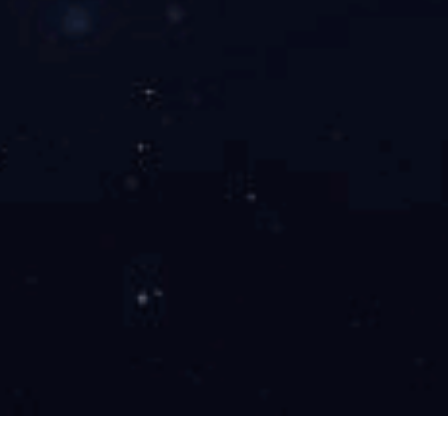
查看详
非标容
济宁非标容
查看详
微信
手机站
联