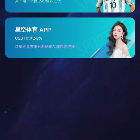
本公司主要经营压力容器、反应釜、
多年生产定制安装
诚信商家
经验
值得依赖
ENGINEERIN
工程案例