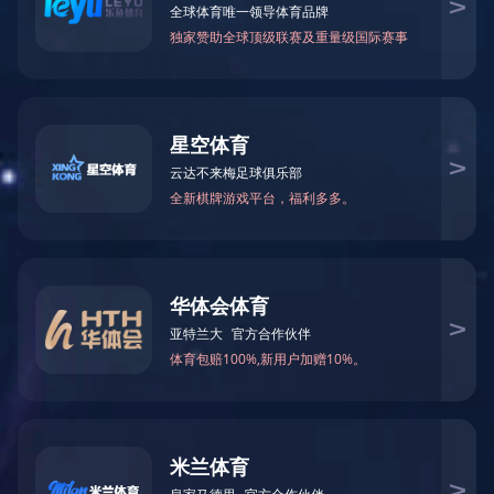
PRODUCT
产品中心
SHOW
主营：压力容器、反应釜、换热器、塔器的设计生产施工与
技术服务为一体的综合性企业
反应釜
船用低压空气瓶
船用金属
安博（体育中国）官方网站
安博（体育中国）官方网站
安博（体育中国）官方网站
安博（体育中