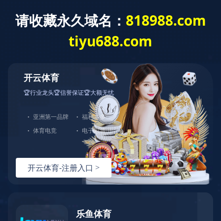
欢迎光临安博（体育中国）官方网站官网，全国咨询热线：18605375
网站首页
公司简介
产品展示
工程
主推产品
【压力容器】
【反应釜】
【换热