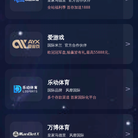
船用低压
船用低压
船用低压
船用低压
查
查
查
查
空气瓶
空气瓶
空气瓶
空气瓶
看
看
看
看
详
详
详
详
情
情
情
情
安博（体育中国）官方网站
安博（体育中国）官方网站
安博（体育中国）官方网站
安博（体育中
船用低压
船用带缆
安博（体
船用电舾
查
查
查
查
空气瓶
桩
育中国）
托架
看
看
看
看
官方网站
详
详
详
详
情
情
情
情
安博（体育中国）官方网站
安博（体育中国）官方网站
安博（体育中国）官方网站
安博（体育中
船用镀锌
船用镀锌
船用管支
船用管支
查
查
查
查
管舾件
管子
架
架
看
看
看
看
详
详
详
详
情
情
情
情