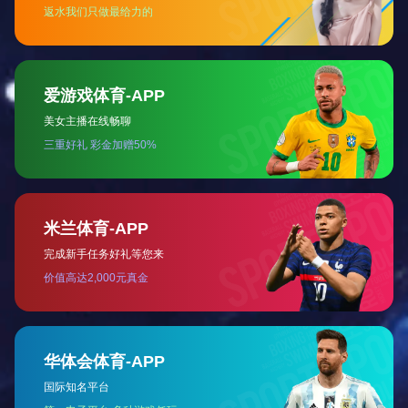
公司现有员工106人，其中各类专业技术人员13人，高 级工
安博（体育中国）官方网站始终坚持“质量至上，客户至上”的
管理体系，竭诚为广
亿成