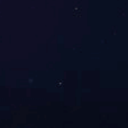
船用低
船用低压空
查看详
哪些化
石油化工、
理的具体说